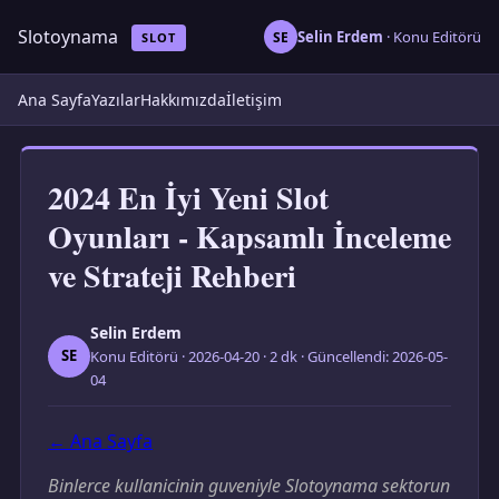
Slotoynama
Selin Erdem
· Konu Editörü
SE
SLOT
Ana Sayfa
Yazılar
Hakkımızda
İletişim
2024 En İyi Yeni Slot
Oyunları - Kapsamlı İnceleme
ve Strateji Rehberi
Selin Erdem
SE
Konu Editörü · 2026-04-20 · 2 dk · Güncellendi: 2026-05-
04
← Ana Sayfa
Binlerce kullanicinin guveniyle Slotoynama sektorun