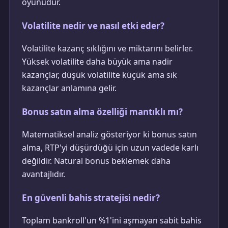
oyunudur.
Volatilite nedir ve nasıl etki eder?
Volatilite kazanç sıklığını ve miktarını belirler.
Yüksek volatilite daha büyük ama nadir
kazançlar, düşük volatilite küçük ama sık
kazançlar anlamına gelir.
Bonus satın alma özelliği mantıklı mı?
Matematiksel analiz gösteriyor ki bonus satın
alma, RTP'yi düşürdüğü için uzun vadede karlı
değildir. Natural bonus beklemek daha
avantajlıdır.
En güvenli bahis stratejisi nedir?
Toplam bankroll'un %1'ini aşmayan sabit bahis