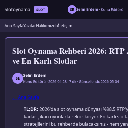
Slotoynama
Selin Erdem
· Konu Editörü
SE
SLOT
Ana Sayfa
Yazılar
Hakkımızda
İletişim
Slot Oynama Rehberi 2026: RTP 
ve En Karlı Slotlar
Selin Erdem
SE
Konu Editörü · 2026-04-28 · 7 dk · Güncellendi: 2026-05-04
← Ana Sayfa
TL;DR:
2026'da slot oynama dünyası %98.5 RTP'
kadar çıkan oyunlarla rekor kırıyor. En karlı slotla
stratejilerini bu rehberde bulacaksınız - hem yen