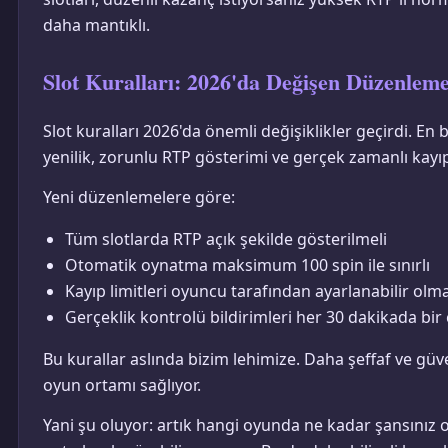
daha mantıklı.
Slot Kuralları: 2026'da Değişen Düzenleme
Slot kuralları 2026'da önemli değişiklikler geçirdi. En
yenilik, zorunlu RTP gösterimi ve gerçek zamanlı kayıp
Yeni düzenlemelere göre:
Tüm slotlarda RTP açık şekilde gösterilmeli
Otomatik oynatma maksimum 100 spin ile sınırlı
Kayıp limitleri oyuncu tarafından ayarlanabilir olma
Gerçeklik kontrolü bildirimleri her 30 dakikada bir 
Bu kurallar aslında bizim lehimize. Daha şeffaf ve güve
oyun ortamı sağlıyor.
Yani şu oluyor: artık hangi oyunda ne kadar şansınız