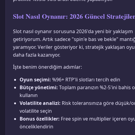
Slot Nasıl Oynanır: 2026 Güncel Stratejiler
Slot nasıl oynanır sorusuna 2026'da yeni bir yaklaşım
getiriyorum. Artık sadece "spin'e bas ve bekle" mantığ
yaramıyor. Veriler gösteriyor ki, stratejik yaklaşan o
daha fazla kazanıyor.
İşte benim önerdiğim adımlar:
Oyun seçimi:
%96+ RTP'li slotları tercih edin
Bütçe yönetimi:
Toplam paranızın %2-5'ini bahis o
kullanın
Volatilite analizi:
Risk toleransınıza göre düşük/o
volatilite seçin
Bonus özellikler:
Free spin ve multiplier içeren oy
önceliklendirin