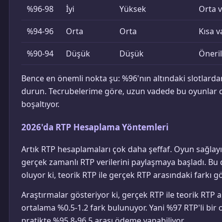
%96-98
İyi
Yüksek
Orta v
%94-96
Orta
Orta
Kısa v
%90-94
Düşük
Düşük
Öneri
Bence en önemli nokta şu: %96'nın altındaki slotlard
durun. Tecrubelerime göre, uzun vadede bu oyunlar c
boşaltıyor.
2026'da RTP Hesaplama Yöntemleri
Artık RTP hesaplamaları çok daha şeffaf. Oyun sağlayıc
gerçek zamanlı RTP verilerini paylaşmaya başladı. B
oluyor ki, teorik RTP ile gerçek RTP arasındaki farkı g
Araştırmalar gösteriyor ki, gerçek RTP ile teorik RTP 
ortalama %0.5-1.2 fark bulunuyor. Yani %97 RTP'li bir 
pratikte %95.8-96.5 arası ödeme yapabiliyor.