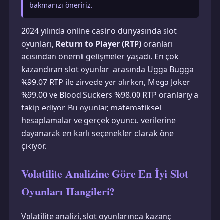
bakmanızı öneririz.
2024 yılında online casino dünyasında slot
oyunları,
Return to Player (RTP)
oranları
açısından önemli gelişmeler yaşadı. En çok
kazandıran slot oyunları arasında Ugga Bugga
%99.07 RTP ile zirvede yer alırken, Mega Joker
%99.00 ve Blood Suckers %98.00 RTP oranlarıyla
takip ediyor. Bu oyunlar, matematiksel
hesaplamalar ve gerçek oyuncu verilerine
dayanarak en karlı seçenekler olarak öne
çıkıyor.
Volatilite Analizine Göre En İyi Slot
Oyunları Hangileri?
Volatilite analizi, slot oyunlarında kazanç