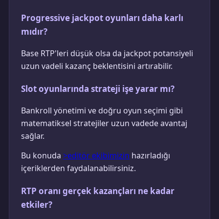
Progressive jackpot oyunları daha karlı
mıdır?
Base RTP'leri düşük olsa da jackpot potansiyeli
uzun vadeli kazanç beklentisini artırabilir.
Slot oyunlarında strateji işe yarar mı?
Bankroll yönetimi ve doğru oyun seçimi gibi
matematiksel stratejiler uzun vadede avantaj
sağlar.
Bu konuda
>editör ekibimizin
hazırladığı
içeriklerden faydalanabilirsiniz.
RTP oranı gerçek kazançları ne kadar
etkiler?