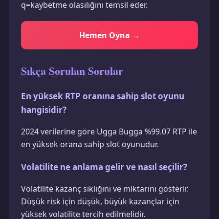
q=kaybetme olasılığını temsil eder.
Hemen Oyna →
Sıkça Sorulan Sorular
En yüksek RTP oranına sahip slot oyunu
hangisidir?
2024 verilerine göre Ugga Bugga %99.07 RTP ile
en yüksek orana sahip slot oyunudur.
Volatilite ne anlama gelir ve nasıl seçilir?
Volatilite kazanç sıklığını ve miktarını gösterir.
Düşük risk için düşük, büyük kazançlar için
yüksek volatilite tercih edilmelidir.