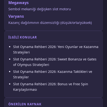
Megaways
Sembol mekaniği değişken slot motoru
Varyans
Kazanç dağılımının düzensizliği (düşük/orta/yüksek)
İLGILI KONULAR
Slot Oynama Rehberi 2026: Yeni Oyunlar ve Kazanma
Stratejileri
Slot Oynama Rehberi 2026: Sweet Bonanza ve Gates
of Olympus Stratejileri
Slot Oynama Rehberi 2026: Kazanma Taktikleri ve
Stratejiler
Slot Oynama Rehberi 2026: Bonus ve Free Spin
Karşılaştırması
ÖNERILEN KAYNAK