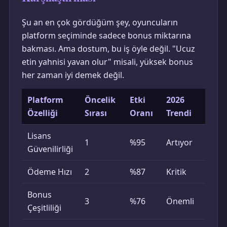
Şu an en çok gördüğüm şey, oyuncuların
platform seçiminde sadece bonus miktarına
bakması. Ama dostum, bu iş öyle değil. "Ucuz
etin yahnisi yavan olur" misali, yüksek bonus
her zaman iyi demek değil.
Platform
Öncelik
Etki
2026
Özelliği
Sırası
Oranı
Trendi
Lisans
1
%95
Artıyor
Güvenilirliği
Ödeme Hızı
2
%87
Kritik
Bonus
3
%76
Önemli
Çeşitliliği