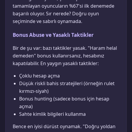
tamamlayan oyuncuların %67'si ilk denemede
başarılı oluyor. Sır nerede? Doğru oyun
seçiminde ve sabırlı oynamada.
Bonus Abuse ve Yasaklı Taktikler
Bir de şu var: bazı taktikler yasak. "Haram helal
demeden" bonus kullanırsanız, hesabınız
kapatılabilir. En yaygın yasaklı taktikler:
Çoklu hesap açma
Düşük riskli bahis stratejileri (örneğin rulet
kırmızı-siyah)
Bonus hunting (sadece bonus için hesap
açma)
Sahte kimlik bilgileri kullanma
Bence en iyisi dürüst oynamak. "Doğru yoldan