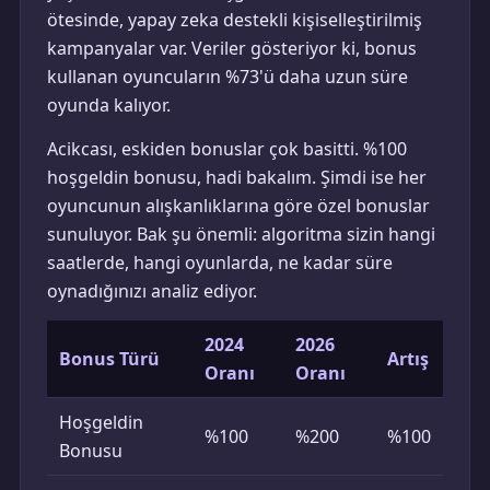
ötesinde, yapay zeka destekli kişiselleştirilmiş
kampanyalar var. Veriler gösteriyor ki, bonus
kullanan oyuncuların %73'ü daha uzun süre
oyunda kalıyor.
Acikcası, eskiden bonuslar çok basitti. %100
hoşgeldin bonusu, hadi bakalım. Şimdi ise her
oyuncunun alışkanlıklarına göre özel bonuslar
sunuluyor. Bak şu önemli: algoritma sizin hangi
saatlerde, hangi oyunlarda, ne kadar süre
oynadığınızı analiz ediyor.
2024
2026
Bonus Türü
Artış
Oranı
Oranı
Hoşgeldin
%100
%200
%100
Bonusu