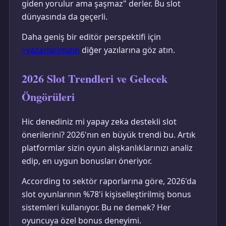
giden yorulur ama şaşmaz" derler. Bu slot
dünyasında da geçerli.
Daha geniş bir editör perspektifi için
>yazarlarımızın
diğer yazılarına göz atın.
2026 Slot Trendleri ve Gelecek
Öngörüleri
Hic denediniz mi yapay zeka destekli slot
önerilerini? 2026'nın en büyük trendi bu. Artık
platformlar sizin oyun alışkanlıklarınızı analiz
edip, en uygun bonusları öneriyor.
According to sektör raporlarına göre, 2026'da
slot oyunlarının %78'i kişiselleştirilmiş bonus
sistemleri kullanıyor. Bu ne demek? Her
oyuncuya özel bonus deneyimi.