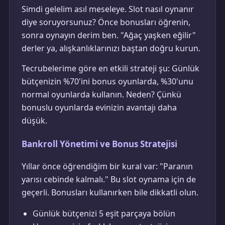
Simdi gelelim asıl meseleye. Slot nasıl oynanır
diye soruyorsunuz? Önce bonusları öğrenin,
sonra oynayın derim ben. "Ağaç yaşken eğilir"
derler ya, alışkanlıklarınızı baştan doğru kurun.
Tecrubelerime göre en etkili strateji şu: Günlük
bütçenizin %70'ini bonus oyunlarda, %30'unu
normal oyunlarda kullanın. Neden? Çünkü
bonuslu oyunlarda evinizin avantajı daha
düşük.
Bankroll Yönetimi ve Bonus Stratejisi
Yıllar önce öğrendiğim bir kural var: "Paranın
yarısı cebinde kalmalı." Bu slot oynama için de
geçerli. Bonusları kullanırken bile dikkatli olun.
Günlük bütçenizi 5 eşit parçaya bölün