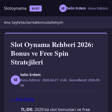
Slotoynama
Selin Erdem
· Konu Editörü
SE
SLOT
Ana Sayfa
Yazılar
Hakkımızda
İletişim
Slot Oynama Rehberi 2026:
Bonus ve Free Spin
Stratejileri
Selin Erdem
SE
Konu Editörü · 2026-04-27 · 6 dk · Güncellendi: 2026-05-
04
← Ana Sayfa
TL;DR:
2026'da slot bonusları ve free