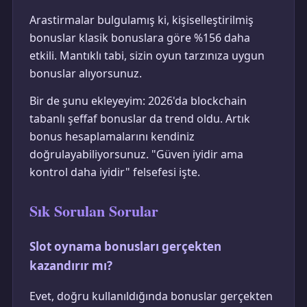
Arastirmalar bulgulamış ki, kişiselleştirilmiş
bonuslar klasik bonuslara göre %156 daha
etkili. Mantıklı tabi, sizin oyun tarzınıza uygun
bonuslar alıyorsunuz.
Bir de şunu ekleyeyim: 2026'da blockchain
tabanlı şeffaf bonuslar da trend oldu. Artık
bonus hesaplamalarını kendiniz
doğrulayabiliyorsunuz. "Güven iyidir ama
kontrol daha iyidir" felsefesi işte.
Sık Sorulan Sorular
Slot oynama bonusları gerçekten
kazandırır mı?
Evet, doğru kullanıldığında bonuslar gerçekten