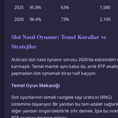
2025
95.8%
63%
1,580
2026
96.4%
73%
2,100
Slot Nasıl Oynanır: Temel Kurallar ve
Stratejiler
Acikcasi slot nasıl oynanır sorusu 2026'da eskisinden
karmaşık. Temel mantık aynı kalsa da, artık RTP analiz
yapmadan slot oynamak biraz naif kaçıyor.
Temel Oyun Mekaniği
Slot oyunlarının temeli rastgele sayı üreticisi (RNG)
sistemine dayanıyor. Bir yandan bu tam adalet sağlar
diğer yandan öngörülebilirlik sıfır demek. İşte bu no
RTP oranları devreye giriyor.