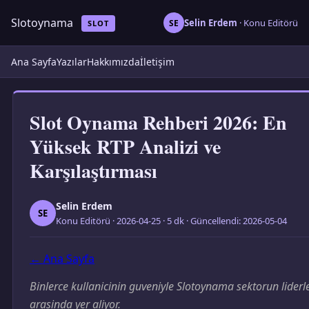
Slotoynama
Selin Erdem
· Konu Editörü
SE
SLOT
Ana Sayfa
Yazılar
Hakkımızda
İletişim
Slot Oynama Rehberi 2026: En
Yüksek RTP Analizi ve
Karşılaştırması
Selin Erdem
SE
Konu Editörü · 2026-04-25 · 5 dk · Güncellendi: 2026-05-04
← Ana Sayfa
Binlerce kullanicinin guveniyle Slotoynama sektorun liderle
arasinda yer aliyor.