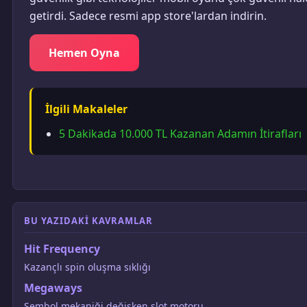
getirdi. Sadece resmi app store'lardan indirin.
Hemen Oyna
İlgili Makaleler
5 Dakikada 10.000 TL Kazanan Adamın İtirafları
BU YAZIDAKI KAVRAMLAR
Hit Frequency
Kazançlı spin oluşma sıklığı
Megaways
Sembol mekaniği değişken slot motoru