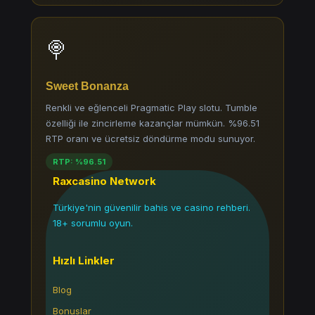
🍭
Sweet Bonanza
Renkli ve eğlenceli Pragmatic Play slotu. Tumble
özelliği ile zincirleme kazançlar mümkün. %96.51
RTP oranı ve ücretsiz döndürme modu sunuyor.
RTP: %96.51
Raxcasino Network
Türkiye'nin güvenilir bahis ve casino rehberi.
18+ sorumlu oyun.
Hızlı Linkler
Blog
Bonuslar