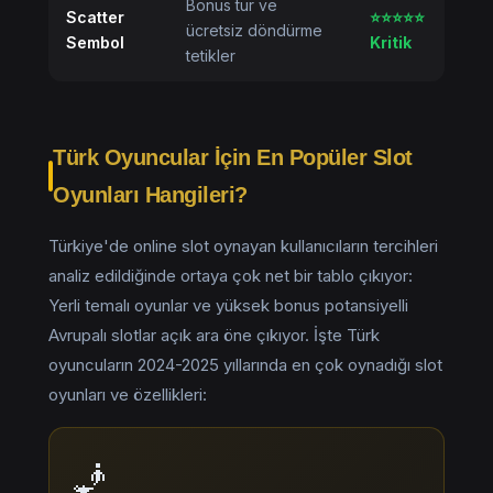
Bonus tur ve
Scatter
⭐⭐⭐⭐⭐
ücretsiz döndürme
Sembol
Kritik
tetikler
Türk Oyuncular İçin En Popüler Slot
Oyunları Hangileri?
Türkiye'de online slot oynayan kullanıcıların tercihleri
analiz edildiğinde ortaya çok net bir tablo çıkıyor:
Yerli temalı oyunlar ve yüksek bonus potansiyelli
Avrupalı slotlar açık ara öne çıkıyor. İşte Türk
oyuncuların 2024-2025 yıllarında en çok oynadığı slot
oyunları ve özellikleri:
🧞