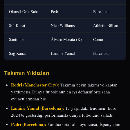
Ofansif Orta Saha
Pedri
Barcelona
Sol Kanat
Nico Williams
Athletic Bilbao
Santrafor
Álvaro Morata (K)
Como
Sağ Kanat
Lamine Yamal
Barcelona
Takımın Yıldızları
Rodri (Manchester City):
Takımın beyin takımı ve kaptan
yardımcısı. Dünya futbolunun en iyi defansif orta saha
oyuncularından biri.
Lamine Yamal (Barcelona):
17 yaşındaki fenomen, Euro
2024'te gösterdiği performansla dünya futbolunu salladı.
Pedri (Barcelona):
Yaratıcı orta saha oyuncusu, İspanya'nın