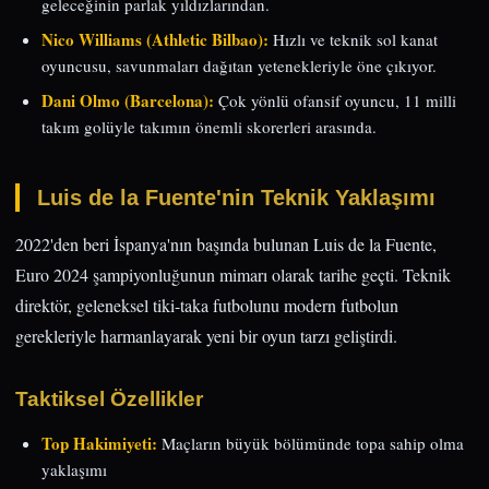
geleceğinin parlak yıldızlarından.
Nico Williams (Athletic Bilbao):
Hızlı ve teknik sol kanat
oyuncusu, savunmaları dağıtan yetenekleriyle öne çıkıyor.
Dani Olmo (Barcelona):
Çok yönlü ofansif oyuncu, 11 milli
takım golüyle takımın önemli skorerleri arasında.
Luis de la Fuente'nin Teknik Yaklaşımı
2022'den beri İspanya'nın başında bulunan Luis de la Fuente,
Euro 2024 şampiyonluğunun mimarı olarak tarihe geçti. Teknik
direktör, geleneksel tiki-taka futbolunu modern futbolun
gerekleriyle harmanlayarak yeni bir oyun tarzı geliştirdi.
Taktiksel Özellikler
Top Hakimiyeti:
Maçların büyük bölümünde topa sahip olma
yaklaşımı