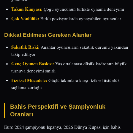
Takım Kimyası:
Çoğu oyuncunun birlikte oynama deneyimi
Çok Yönlülük:
Farklı pozisyonlarda oynayabilen oyuncular
Dikkat Edilmesi Gereken Alanlar
Sakatlık Riski:
Anahtar oyuncuların sakatlık durumu yakından
takip ediliyor
Genç Oyuncu Baskısı:
Yaş ortalaması düşük kadronun büyük
turnuva deneyimi sınırlı
Fiziksel Mücadele:
Güçlü takımlara karşı fiziksel üstünlük
sağlama zorluğu
Bahis Perspektifi ve Şampiyonluk
Oranları
Euro 2024 şampiyonu İspanya, 2026 Dünya Kupası için bahis