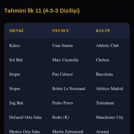
Tahmini İlk 11 (4-3-3 Dizilişi)
MEVKI
OYUNCU
KULÜP
Kaleci
Unai Simón
Athletic Club
Sol Bek
Marc Cucurella
Chelsea
Stoper
Pau Cubarsí
Barcelona
Stoper
Robin Le Normand
Atlético Madrid
Sağ Bek
Pedro Porro
Tottenham
Defansif Orta Saha
Rodri (K)
Manchester City
Merkez Orta Saha
Martín Zubimendi
Arsenal