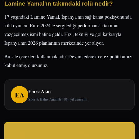
Lamine Yamal'ın takımdaki rolü nedir?
17 yaşındaki Lamine Yamal, İspanya'nın sağ kanat pozisyonunda
kilit oyuncu. Euro 2024'te sergilediği performansla takımın
vazgeçilmez ismi haline geldi. Hızı, tekniği ve gol katkısıyla
İspanya'nın 2026 planlarının merkezinde yer alıyor.
Bu site çerezleri kullanmaktadır. Devam ederek çerez politikamızı
kabul etmiş olursunuz.
Emre Akin
EA
Spor & Bahis Analisti | 10+ yil deneyim
Hemen Bahis Yapmaya