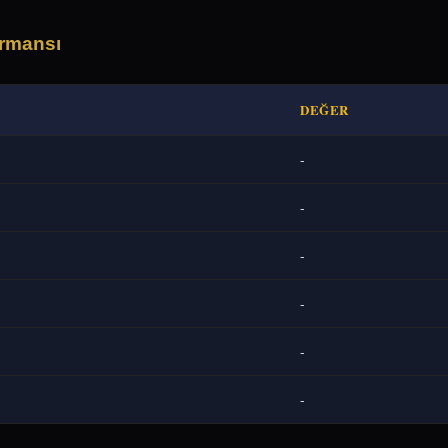
rmansı
DEĞER
-
-
-
-
-
-