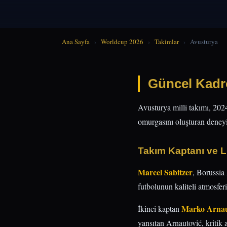
Ana Sayfa
›
Worldcup 2026
›
Takimlar
›
Avusturya
Güncel Kadro
Avusturya milli takımı, 20
omurgasını oluşturan deneyi
Takım Kaptanı ve Li
Marcel Sabitzer
, Borussia
futbolunun kaliteli atmosfer
Marko Arnau
İkinci kaptan
yansıtan Arnautović, kritik 