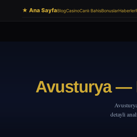
★ Ana Sayfa
Blog
Casino
Canlı Bahis
Bonuslar
Haberler
Avusturya — 
Avustury
detayli ana