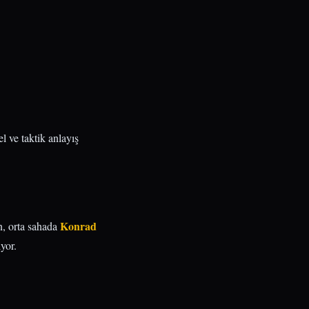
l ve taktik anlayış
Konrad
en, orta sahada
yor.