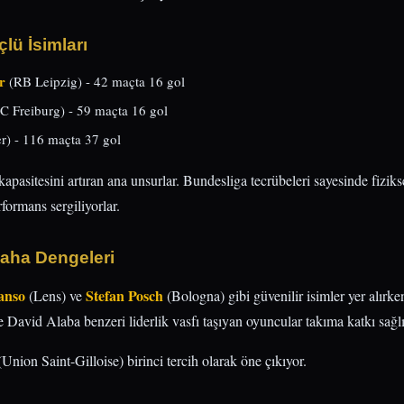
lü İsimları
r
(RB Leipzig) - 42 maçta 16 gol
C Freiburg) - 59 maçta 16 gol
er) - 116 maçta 37 gol
apasitesini artıran ana unsurlar. Bundesliga tecrübeleri sayesinde fizikse
formans sergiliyorlar.
aha Dengeleri
anso
Stefan Posch
(Lens) ve
(Bologna) gibi güvenilir isimler yer alırk
David Alaba benzeri liderlik vasfı taşıyan oyuncular takıma katkı sağlı
Union Saint-Gilloise) birinci tercih olarak öne çıkıyor.