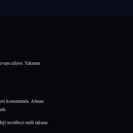
devam ediyor. Takımın
lideri konumunda. Alman
nde.
iği tecrübeyi milli takıma