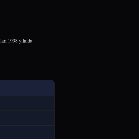
ları 1998 yılında