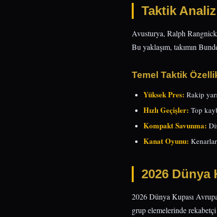
Taktik Anali
Avusturya, Ralph Rangnick 
Bu yaklaşım, takımın Bunde
Temel Taktik Özelli
Yüksek Pres:
Rakip yar
Hızlı Geçişler:
Top kayb
Kompakt Savunma:
Dis
Kanat Oyunu:
Kenarlard
2026 Dünya 
2026 Dünya Kupası Avrupa el
grup elemelerinde rekabetçi