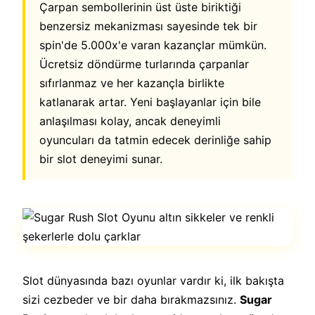
Çarpan sembollerinin üst üste biriktiği
benzersiz mekanizması sayesinde tek bir
spin'de 5.000x'e varan kazançlar mümkün.
Ücretsiz döndürme turlarında çarpanlar
sıfırlanmaz ve her kazançla birlikte
katlanarak artar. Yeni başlayanlar için bile
anlaşılması kolay, ancak deneyimli
oyuncuları da tatmin edecek derinliğe sahip
bir slot deneyimi sunar.
Slot dünyasında bazı oyunlar vardır ki, ilk bakışta
sizi cezbeder ve bir daha bırakmazsınız.
Sugar