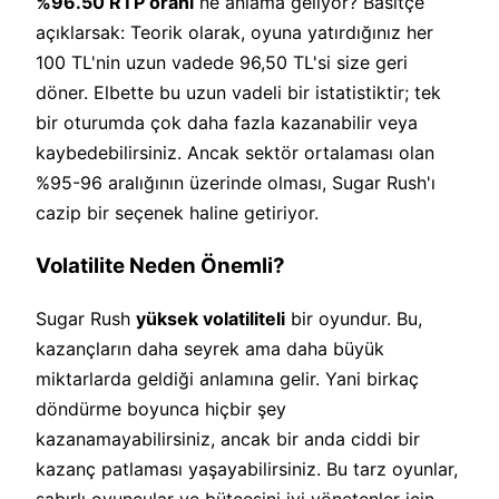
%96.50 RTP oranı
ne anlama geliyor? Basitçe
açıklarsak: Teorik olarak, oyuna yatırdığınız her
100 TL'nin uzun vadede 96,50 TL'si size geri
döner. Elbette bu uzun vadeli bir istatistiktir; tek
bir oturumda çok daha fazla kazanabilir veya
kaybedebilirsiniz. Ancak sektör ortalaması olan
%95-96 aralığının üzerinde olması, Sugar Rush'ı
cazip bir seçenek haline getiriyor.
Volatilite Neden Önemli?
Sugar Rush
yüksek volatiliteli
bir oyundur. Bu,
kazançların daha seyrek ama daha büyük
miktarlarda geldiği anlamına gelir. Yani birkaç
döndürme boyunca hiçbir şey
kazanamayabilirsiniz, ancak bir anda ciddi bir
kazanç patlaması yaşayabilirsiniz. Bu tarz oyunlar,
sabırlı oyuncular ve bütçesini iyi yönetenler için