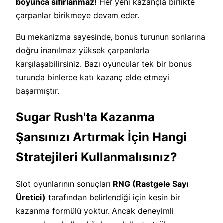
boyunca sıfırlanmaz!
Her yeni kazançla birlikte
çarpanlar birikmeye devam eder.
Bu mekanizma sayesinde, bonus turunun sonlarına
doğru inanılmaz yüksek çarpanlarla
karşılaşabilirsiniz. Bazı oyuncular tek bir bonus
turunda binlerce katı kazanç elde etmeyi
başarmıştır.
Sugar Rush'ta Kazanma
Şansınızı Artırmak İçin Hangi
Stratejileri Kullanmalısınız?
Slot oyunlarının sonuçları
RNG (Rastgele Sayı
Üretici)
tarafından belirlendiği için kesin bir
kazanma formülü yoktur. Ancak deneyimli