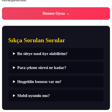
Hemen Oyna →
Sıkça Sorulan Sorular
Bu siteye nasıl üye olabilirim?
Para çekme süresi ne kadar?
Hoşgeldin bonusu var mı?
Mobil uyumlu mu?