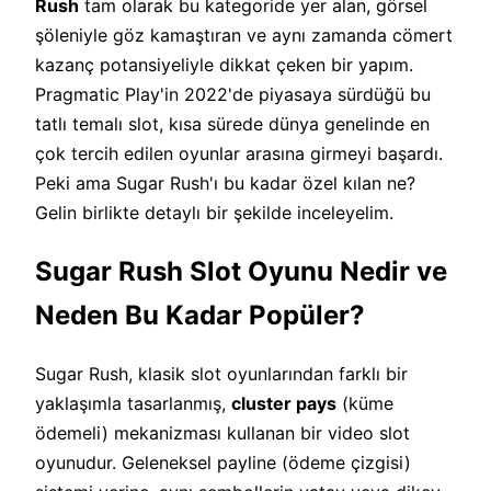
Rush
tam olarak bu kategoride yer alan, görsel
şöleniyle göz kamaştıran ve aynı zamanda cömert
kazanç potansiyeliyle dikkat çeken bir yapım.
Pragmatic Play'in 2022'de piyasaya sürdüğü bu
tatlı temalı slot, kısa sürede dünya genelinde en
çok tercih edilen oyunlar arasına girmeyi başardı.
Peki ama Sugar Rush'ı bu kadar özel kılan ne?
Gelin birlikte detaylı bir şekilde inceleyelim.
Sugar Rush Slot Oyunu Nedir ve
Neden Bu Kadar Popüler?
Sugar Rush, klasik slot oyunlarından farklı bir
yaklaşımla tasarlanmış,
cluster pays
(küme
ödemeli) mekanizması kullanan bir video slot
oyunudur. Geleneksel payline (ödeme çizgisi)