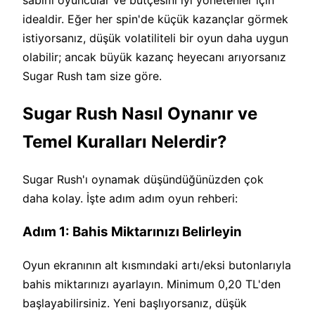
idealdir. Eğer her spin'de küçük kazançlar görmek
istiyorsanız, düşük volatiliteli bir oyun daha uygun
olabilir; ancak büyük kazanç heyecanı arıyorsanız
Sugar Rush tam size göre.
Sugar Rush Nasıl Oynanır ve
Temel Kuralları Nelerdir?
Sugar Rush'ı oynamak düşündüğünüzden çok
daha kolay. İşte adım adım oyun rehberi:
Adım 1: Bahis Miktarınızı Belirleyin
Oyun ekranının alt kısmındaki artı/eksi butonlarıyla
bahis miktarınızı ayarlayın. Minimum 0,20 TL'den
başlayabilirsiniz. Yeni başlıyorsanız, düşük