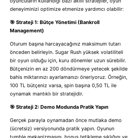
oyuncuların kullandığı bazı akıllı stratejiler, oyun
deneyiminizi optimize etmenize yardımcı olabilir:
🎯 Strateji 1: Bütçe Yönetimi (Bankroll
Management)
Oturum başına harcayacağınız maksimum tutarı
önceden belirleyin. Sugar Rush yüksek volatiliteli
bir oyun olduğu için, kuru dönemler uzun sürebilir.
Bütçenizin en az 200 döndürmeye yetecek şekilde
bahis miktarınızı ayarlamanızı öneriyoruz. Örneğin,
100 TL bütçeniz varsa, spin başına 0,50 TL ile
oynamak mantıklı bir stratejidir.
🎯 Strateji 2: Demo Modunda Pratik Yapın
Gerçek parayla oynamadan önce mutlaka demo
(ücretsiz) versiyonunda pratik yapın. Oyunun
tumble mekanizmasını, bonus tetikleme sıklığını ve