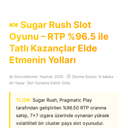
🍬 Sugar Rush Slot
Oyunu – RTP %96.5 ile
Tatlı Kazançlar Elde
Etmenin Yolları
📅 Güncellenme: Haziran 2025 · ⏱ Okuma Süresi: 9 dakika ·
✍️ Yazar: Slot Oynama Editör Ekibi
TL;DR:
Sugar Rush, Pragmatic Play
tarafından geliştirilen %96.50 RTP oranına
sahip, 7x7 ızgara üzerinde oynanan yüksek
volatiliteli bir cluster pays slot oyunudur.