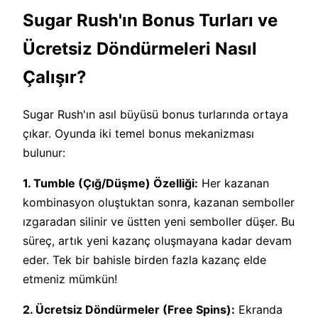
Sugar Rush'ın Bonus Turları ve
Ücretsiz Döndürmeleri Nasıl
Çalışır?
Sugar Rush'ın asıl büyüsü bonus turlarında ortaya
çıkar. Oyunda iki temel bonus mekanizması
bulunur:
1. Tumble (Çığ/Düşme) Özelliği:
Her kazanan
kombinasyon oluştuktan sonra, kazanan semboller
ızgaradan silinir ve üstten yeni semboller düşer. Bu
süreç, artık yeni kazanç oluşmayana kadar devam
eder. Tek bir bahisle birden fazla kazanç elde
etmeniz mümkün!
2. Ücretsiz Döndürmeler (Free Spins):
Ekranda