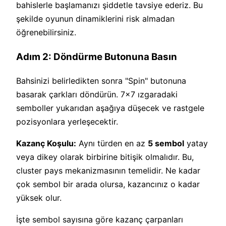
bahislerle başlamanızı şiddetle tavsiye ederiz. Bu
şekilde oyunun dinamiklerini risk almadan
öğrenebilirsiniz.
Adım 2: Döndürme Butonuna Basın
Bahsinizi belirledikten sonra "Spin" butonuna
basarak çarkları döndürün. 7x7 ızgaradaki
semboller yukarıdan aşağıya düşecek ve rastgele
pozisyonlara yerleşecektir.
Kazanç Koşulu:
Aynı türden en az
5 sembol
yatay
veya dikey olarak birbirine bitişik olmalıdır. Bu,
cluster pays mekanizmasının temelidir. Ne kadar
çok sembol bir arada olursa, kazancınız o kadar
yüksek olur.
İşte sembol sayısına göre kazanç çarpanları