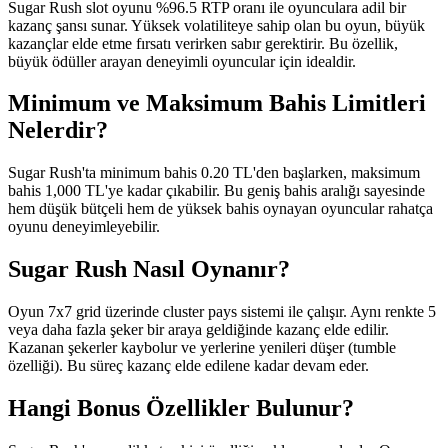
Sugar Rush slot oyunu %96.5 RTP oranı ile oyunculara adil bir
kazanç şansı sunar. Yüksek volatiliteye sahip olan bu oyun, büyük
kazançlar elde etme fırsatı verirken sabır gerektirir. Bu özellik,
büyük ödüller arayan deneyimli oyuncular için idealdir.
Minimum ve Maksimum Bahis Limitleri
Nelerdir?
Sugar Rush'ta minimum bahis 0.20 TL'den başlarken, maksimum
bahis 1,000 TL'ye kadar çıkabilir. Bu geniş bahis aralığı sayesinde
hem düşük bütçeli hem de yüksek bahis oynayan oyuncular rahatça
oyunu deneyimleyebilir.
Sugar Rush Nasıl Oynanır?
Oyun 7x7 grid üzerinde cluster pays sistemi ile çalışır. Aynı renkte 5
veya daha fazla şeker bir araya geldiğinde kazanç elde edilir.
Kazanan şekerler kaybolur ve yerlerine yenileri düşer (tumble
özelliği). Bu süreç kazanç elde edilene kadar devam eder.
Hangi Bonus Özellikler Bulunur?