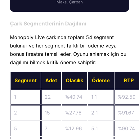
Maks. Çarpan
Çark Segmentlerinin Dağılımı
Monopoly Live çarkında toplam 54 segment
bulunur ve her segment farklı bir ödeme veya
bonus fırsatını temsil eder. Oyunu anlamak için bu
dağılımı bilmek kritik öneme sahiptir:
Segment
Adet
Olasılık
Ödeme
RTP
1
22
%40.74
1:1
%92.59
2
15
%27.78
2:1
%91.67
5
7
%12.96
5:1
%90.74