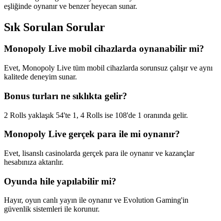
eşliğinde oynanır ve benzer heyecan sunar.
Sık Sorulan Sorular
Monopoly Live mobil cihazlarda oynanabilir mi?
Evet, Monopoly Live tüm mobil cihazlarda sorunsuz çalışır ve aynı
kalitede deneyim sunar.
Bonus turları ne sıklıkta gelir?
2 Rolls yaklaşık 54'te 1, 4 Rolls ise 108'de 1 oranında gelir.
Monopoly Live gerçek para ile mi oynanır?
Evet, lisanslı casinolarda gerçek para ile oynanır ve kazançlar
hesabınıza aktarılır.
Oyunda hile yapılabilir mi?
Hayır, oyun canlı yayın ile oynanır ve Evolution Gaming'in
güvenlik sistemleri ile korunur.