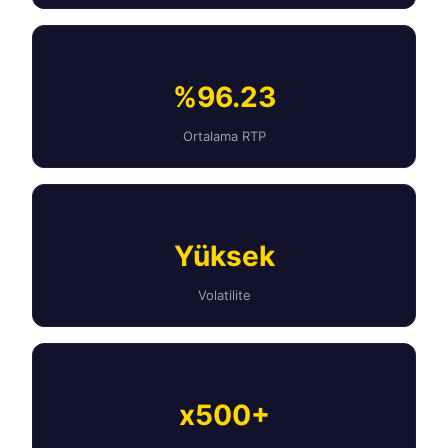
%96.23
Ortalama RTP
Yüksek
Volatilite
x500+