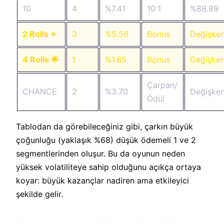
10
4
%7.41
10:1
%88.89
2 Rolls ⭐
3
%5.56
Bonus
Değişke
4 Rolls 🌟
1
%1.85
Bonus
Değişke
Çarpan/
CHANCE
2
%3.70
Değişke
Ödül
Tablodan da görebileceğiniz gibi, çarkın büyük
çoğunluğu (yaklaşık %68) düşük ödemeli 1 ve 2
segmentlerinden oluşur. Bu da oyunun neden
yüksek volatiliteye sahip olduğunu açıkça ortaya
koyar: büyük kazançlar nadiren ama etkileyici
şekilde gelir.