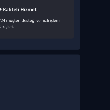
 Kaliteli Hizmet
/24 müşteri desteği ve hızlı işlem
üreçleri.