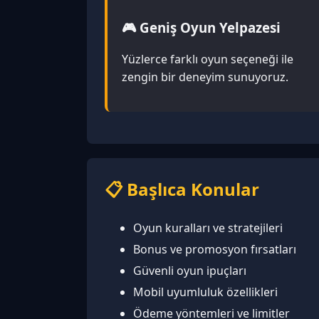
🎮 Geniş Oyun Yelpazesi
Yüzlerce farklı oyun seçeneği ile
zengin bir deneyim sunuyoruz.
📋 Başlıca Konular
Oyun kuralları ve stratejileri
Bonus ve promosyon fırsatları
Güvenli oyun ipuçları
Mobil uyumluluk özellikleri
Ödeme yöntemleri ve limitler