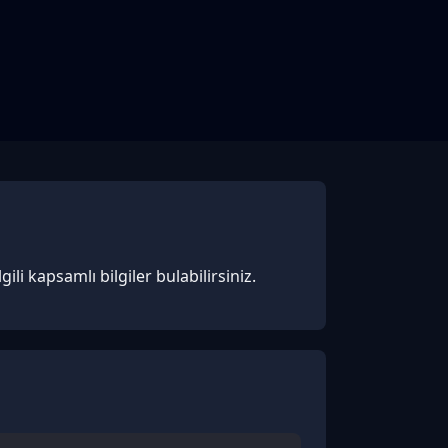
li kapsamlı bilgiler bulabilirsiniz.