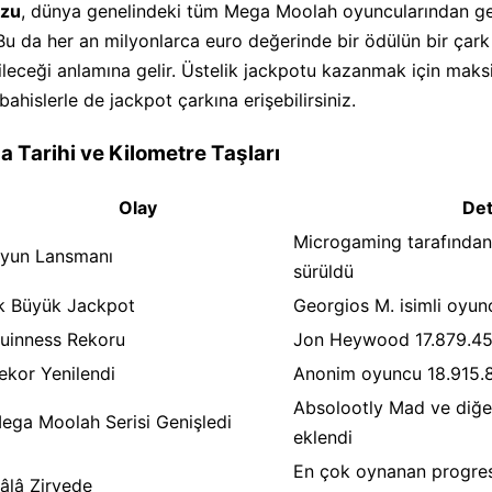
uzu
, dünya genelindeki tüm Mega Moolah oyuncularından gel
 Bu da her an milyonlarca euro değerinde bir ödülün bir çar
leceği anlamına gelir. Üstelik jackpotu kazanmak için ma
ahislerle de jackpot çarkına erişebilirsiniz.
 Tarihi ve Kilometre Taşları
Olay
De
Microgaming tarafından
yun Lansmanı
sürüldü
lk Büyük Jackpot
Georgios M. isimli oyun
uinness Rekoru
Jon Heywood 17.879.458 
ekor Yenilendi
Anonim oyuncu 18.915.
Absolootly Mad ve diğer
ega Moolah Serisi Genişledi
eklendi
En çok oynanan progresi
âlâ Zirvede