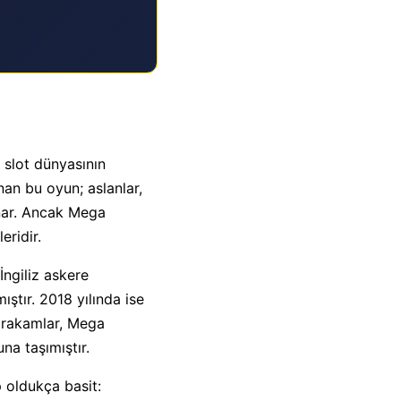
 slot dünyasının
nan bu oyun; aslanlar,
sunar. Ancak Mega
ridir.
İngiliz askere
tır. 2018 yılında ise
 rakamlar, Mega
na taşımıştır.
 oldukça basit: