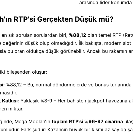
arasında lider konumda
h'ın RTP'si Gerçekten Düşük mü?
n sık sorulan sorulardan biri,
%88,12
olan temel RTP (Retu
değerinin düşük olup olmadığıdır. İlk bakışta, modern slot 
la bu oran oldukça düşük görünebilir. Ancak bu rakamın ar
ki bileşenden oluşur:
i:
%88,12 – Bu, normal döndürmelerde ve bonus turlarında 
masıdır.
 Katkısı:
Yaklaşık %8-9 – Her bahisten jackpot havuzuna ak
en miktar.
ldiğinde, Mega Moolah'ın
toplam RTP'si %96-97 civarına
ulaş
yumludur. Fark şudur: Kazancın büyük bir kısmı az sayıda ş