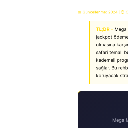
📅 Güncellenme: 2024 | ⏱ Ok
TL;DR –
Mega M
jackpot ödemel
olmasına karşın
safari temalı 
kademeli progre
sağlar. Bu reh
koruyacak stra
Mega Mo