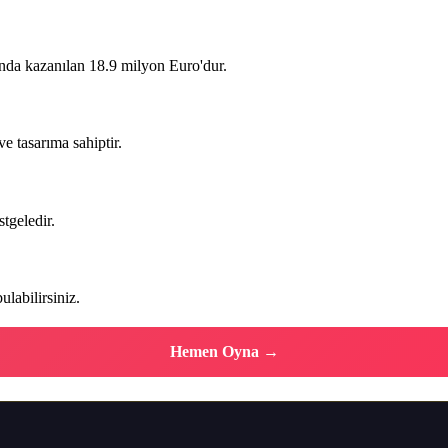
da kazanılan 18.9 milyon Euro'dur.
e tasarıma sahiptir.
tgeledir.
labilirsiniz.
Hemen Oyna →