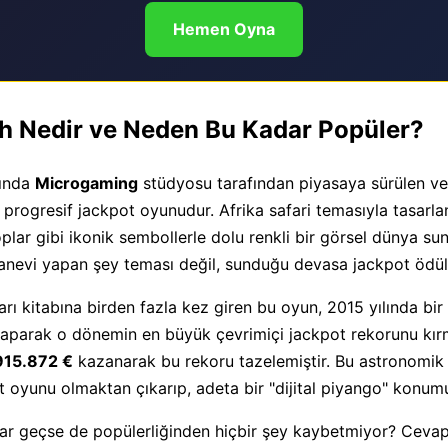
Hemen Oyna
h Nedir ve Neden Bu Kadar Popüler?
lında
Microgaming
stüdyosu tarafından piyasaya sürülen ve
 progresif jackpot oyunudur. Afrika safari temasıyla tasarla
iloplar gibi ikonik sembollerle dolu renkli bir görsel dünya 
anevi yapan şey teması değil, sunduğu devasa jackpot ödülle
ı kitabına birden fazla kez giren bu oyun, 2015 yılında bir 
arak o dönemin en büyük çevrimiçi jackpot rekorunu kırmış
915.872 €
kazanarak bu rekoru tazelemiştir. Bu astronomik
t oyunu olmaktan çıkarıp, adeta bir "dijital piyango" konumu
lar geçse de popülerliğinden hiçbir şey kaybetmiyor? Cevap