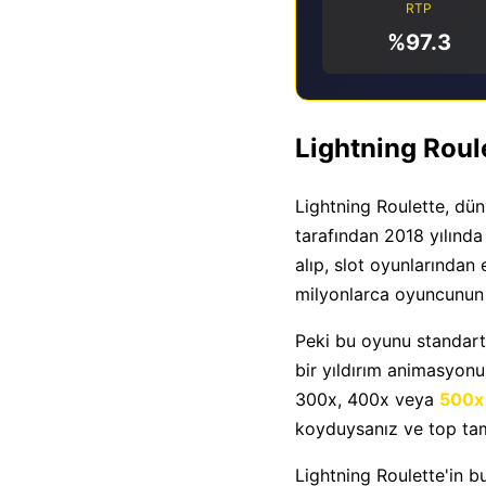
RTP
%97.3
Lightning Roul
Lightning Roulette, dün
tarafından 2018 yılında
alıp, slot oyunlarında
milyonlarca oyuncunun f
Peki bu oyunu standart 
bir yıldırım animasyonu
300x, 400x veya
500x
koyduysanız ve top tam 
Lightning Roulette'in b