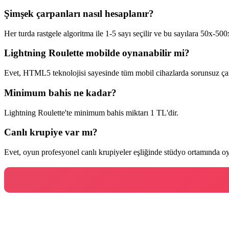
Şimşek çarpanları nasıl hesaplanır?
Her turda rastgele algoritma ile 1-5 sayı seçilir ve bu sayılara 50x-500
Lightning Roulette mobilde oynanabilir mi?
Evet, HTML5 teknolojisi sayesinde tüm mobil cihazlarda sorunsuz çalı
Minimum bahis ne kadar?
Lightning Roulette'te minimum bahis miktarı 1 TL'dir.
Canlı krupiye var mı?
Evet, oyun profesyonel canlı krupiyeler eşliğinde stüdyo ortamında oy