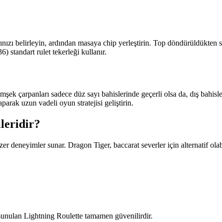
nızı belirleyin, ardından masaya chip yerleştirin. Top döndürüldükten s
) standart rulet tekerleği kullanır.
. Şimşek çarpanları sadece düz sayı bahislerinde geçerli olsa da, dış bahi
aparak uzun vadeli oyun stratejisi geliştirin.
leridir?
 deneyimler sunar. Dragon Tiger, baccarat severler için alternatif ola
 sunulan Lightning Roulette tamamen güvenilirdir.