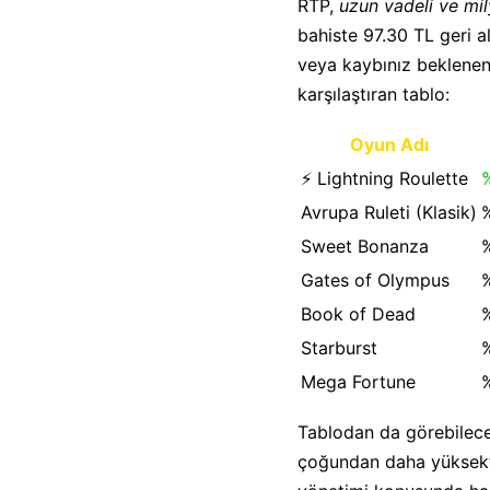
RTP,
uzun vadeli ve mil
bahiste 97.30 TL geri 
veya kaybınız beklenend
karşılaştıran tablo:
Oyun Adı
⚡ Lightning Roulette
Avrupa Ruleti (Klasik)
Sweet Bonanza
Gates of Olympus
Book of Dead
Starburst
Mega Fortune
Tablodan da görebileceğ
çoğundan daha yüksekti