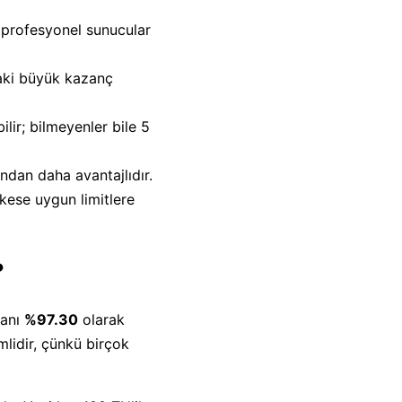
e profesyonel sunucular
daki büyük kazanç
lir; bilmeyenler bile 5
ndan daha avantajlıdır.
kese uygun limitlere
?
ranı
%97.30
olarak
lidir, çünkü birçok