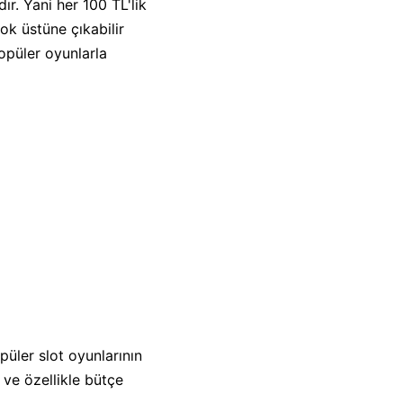
ır. Yani her 100 TL'lik
k üstüne çıkabilir
popüler oyunlarla
püler slot oyunlarının
ve özellikle bütçe