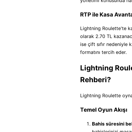
yönetimi konusunda has
RTP ile Kasa Avanta
Lightning Roulette'te k
olarak 2.70 TL kazanaca
ise çift sıfır nedeniyl
formatını tercih eder.
Lightning Roul
Rehberi?
Lightning Roulette oyn
Temel Oyun Akışı
Bahis süresini be
bahislerinizi masay