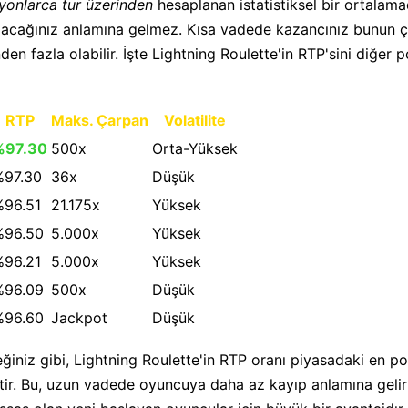
yonlarca tur üzerinden
hesaplanan istatistiksel bir ortalamad
alacağınız anlamına gelmez. Kısa vadede kazancınız bunun ço
en fazla olabilir. İşte Lightning Roulette'in RTP'sini diğer 
RTP
Maks. Çarpan
Volatilite
%97.30
500x
Orta-Yüksek
%97.30
36x
Düşük
%96.51
21.175x
Yüksek
%96.50
5.000x
Yüksek
%96.21
5.000x
Yüksek
%96.09
500x
Düşük
%96.60
Jackpot
Düşük
iniz gibi, Lightning Roulette'in RTP oranı piyasadaki en po
r. Bu, uzun vadede oyuncuya daha az kayıp anlamına gelir 