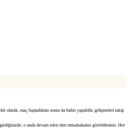
 olarak, maç başladıktan sonra da bahis yapabilir, gelişmeleri takip
e girdiğinizde, o anda devam eden tüm müsabakaları görebilirsiniz. Her