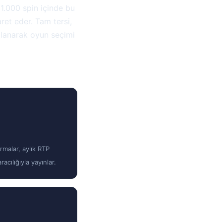
1.000 spin içinde bu
et eder. Tam tersi,
llanarak oyun seçimi
rmalar, aylık RTP
acılığıyla yayınlar.