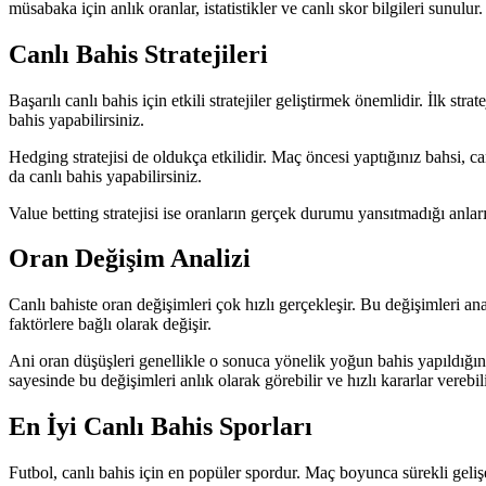
müsabaka için anlık oranlar, istatistikler ve canlı skor bilgileri sunulur.
Canlı Bahis Stratejileri
Başarılı canlı bahis için etkili stratejiler geliştirmek önemlidir. İlk 
bahis yapabilirsiniz.
Hedging stratejisi de oldukça etkilidir. Maç öncesi yaptığınız bahsi, c
da canlı bahis yapabilirsiniz.
Value betting stratejisi ise oranların gerçek durumu yansıtmadığı anla
Oran Değişim Analizi
Canlı bahiste oran değişimleri çok hızlı gerçekleşir. Bu değişimleri an
faktörlere bağlı olarak değişir.
Ani oran düşüşleri genellikle o sonuca yönelik yoğun bahis yapıldığını 
sayesinde bu değişimleri anlık olarak görebilir ve hızlı kararlar verebili
En İyi Canlı Bahis Sporları
Futbol, canlı bahis için en popüler spordur. Maç boyunca sürekli gelişe