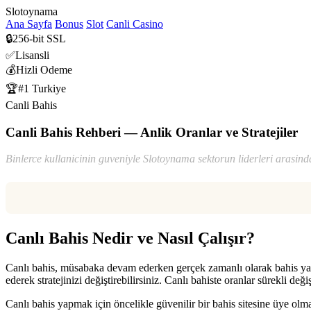
Slotoynama
Ana Sayfa
Bonus
Slot
Canli Casino
🔒
256-bit SSL
✅
Lisansli
💰
Hizli Odeme
🏆
#1 Turkiye
Canli Bahis
Canli Bahis Rehberi — Anlik Oranlar ve Stratejiler
Binlerce kullanicinin guveniyle Slotoynama sektorun liderleri arasinda
Canlı Bahis Nedir ve Nasıl Çalışır?
Canlı bahis, müsabaka devam ederken gerçek zamanlı olarak bahis yapa
ederek stratejinizi değiştirebilirsiniz. Canlı bahiste oranlar sürekli de
Canlı bahis yapmak için öncelikle güvenilir bir bahis sitesine üye olm