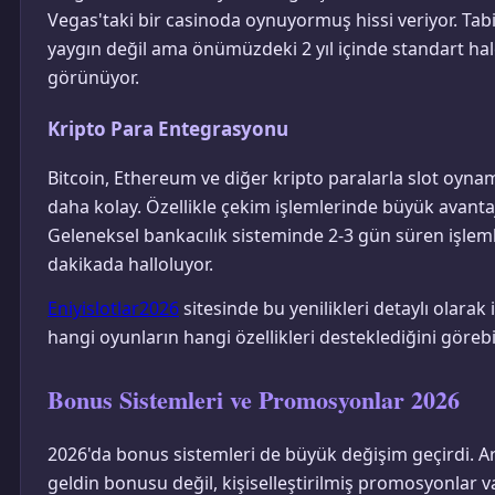
Vegas'taki bir casinoda oynuyormuş hissi veriyor. Tab
yaygın değil ama önümüzdeki 2 yıl içinde standart hal
görünüyor.
Kripto Para Entegrasyonu
Bitcoin, Ethereum ve diğer kripto paralarla slot oyna
daha kolay. Özellikle çekim işlemlerinde büyük avantaj
Geleneksel bankacılık sisteminde 2-3 gün süren işlemle
dakikada halloluyor.
Eniyislotlar2026
sitesinde bu yenilikleri detaylı olarak i
hangi oyunların hangi özellikleri desteklediğini görebil
Bonus Sistemleri ve Promosyonlar 2026
2026'da bonus sistemleri de büyük değişim geçirdi. A
geldin bonusu değil, kişiselleştirilmiş promosyonlar va