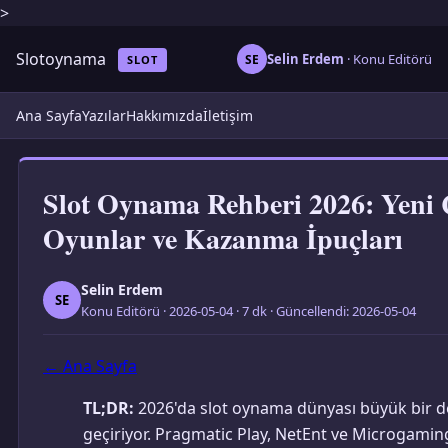
>
Slotoynama
Selin Erdem
· Konu Editörü
SE
SLOT
Ana Sayfa
Yazılar
Hakkımızda
İletişim
Slot Oynama Rehberi 2026: Yeni
Oyunlar ve Kazanma İpuçları
Selin Erdem
SE
Konu Editörü · 2026-05-04 · 7 dk · Güncellendi: 2026-05-04
← Ana Sayfa
TL;DR:
2026'da slot oynama dünyası büyük bir d
geçiriyor. Pragmatic Play, NetEnt ve Microgaming