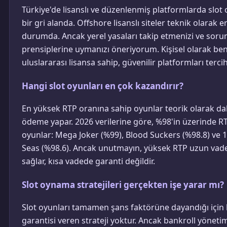
Türkiye'de lisanslı ve düzenlenmiş platformlarda slot
bir gri alanda. Offshore lisanslı siteler teknik olarak eri
durumda. Ancak yerel yasaları takip etmenizi ve sor
prensiplerine uymanızı öneriyorum. Kişisel olarak be
uluslararası lisansa sahip, güvenilir platformları terc
Hangi slot oyunları en çok kazandırır?
En yüksek RTP oranına sahip oyunlar teorik olarak dah
ödeme yapar. 2026 verilerine göre, %98'in üzerinde R
oyunlar: Mega Joker (%99), Blood Suckers (%98.8) ve
Seas (%98.6). Ancak unutmayın, yüksek RTP uzun vad
sağlar, kısa vadede garanti değildir.
Slot oynama stratejileri gerçekten işe yarar mı?
Slot oyunları tamamen şans faktörüne dayandığı için
garantisi veren strateji yoktur. Ancak bankroll yöneti