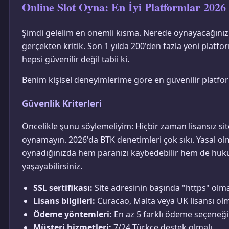
Online Slot Oyna: En İyi Platformlar 2026
Şimdi gelelim en önemli kısma. Nerede oynayacağını
gerçekten kritik. Son 1 yılda 200'den fazla yeni platfo
hepsi güvenilir değil tabii ki.
Benim kişisel deneyimlerime göre en güvenilir platfor
Güvenlik Kriterleri
Öncelikle şunu söylemeliyim: Hiçbir zaman lisansız si
oynamayın. 2026'da BTK denetimleri çok sıkı. Yasal ol
oynadığınızda hem paranızı kaybedebilir hem de huku
yaşayabilirsiniz.
SSL sertifikası:
Site adresinin başında "https" olma
Lisans bilgileri:
Curacao, Malta veya UK lisansı olm
Ödeme yöntemleri:
En az 5 farklı ödeme seçeneği
Müşteri hizmetleri:
7/24 Türkçe destek olmalı