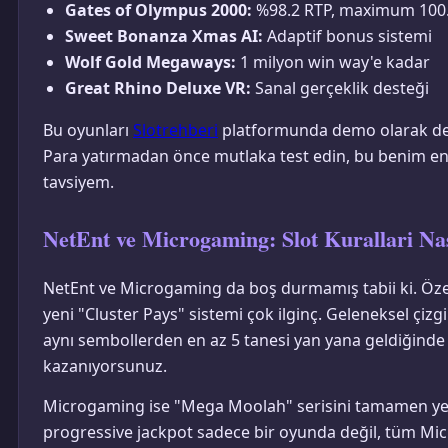
Gates of Olympus 2000:
%98.2 RTP, maximum 100
Sweet Bonanza Xmas AI:
Adaptif bonus sistemi
Wolf Gold Megaways:
1 milyon win way'e kadar
Great Rhino Deluxe VR:
Sanal gerçeklik desteği
Bu oyunları
Slotrehberi
platformunda demo olarak den
Para yatırmadan önce mutlaka test edin, bu benim e
tavsiyem.
NetEnt ve Microgaming: Slot Kurallari Nas
NetEnt ve Microgaming da boş durmamış tabii ki. Özel
yeni "Cluster Pays" sistemi çok ilginç. Geleneksel çizgi
aynı sembollerden en az 5 tanesi yan yana geldiğinde
kazanıyorsunuz.
Microgaming ise "Mega Moolah" serisini tamamen yeni
progressive jackpot sadece bir oyunda değil, tüm M