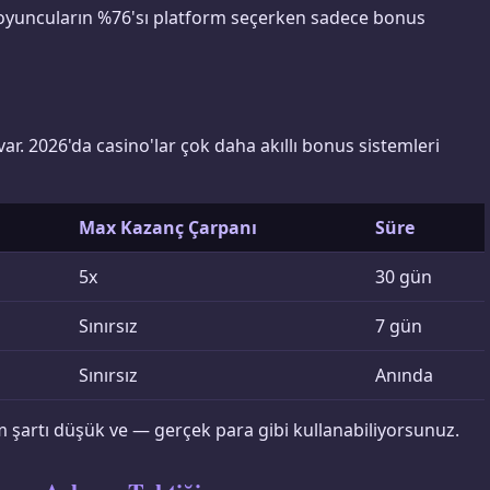
 oyuncuların %76'sı platform seçerken sadece bonus
. 2026'da casino'lar çok daha akıllı bonus sistemleri
Max Kazanç Çarpanı
Süre
5x
30 gün
Sınırsız
7 gün
Sınırsız
Anında
m şartı düşük ve — gerçek para gibi kullanabiliyorsunuz.