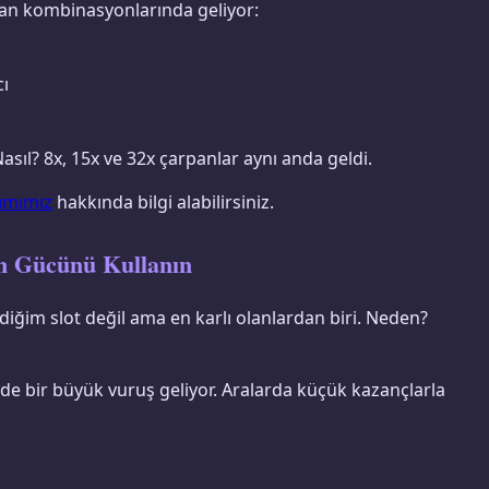
an kombinasyonlarında geliyor:
cı
sıl? 8x, 15x ve 32x çarpanlar aynı anda geldi.
şımımız
hakkında bilgi alabilirsiniz.
un Gücünü Kullanın
im slot değil ama en karlı olanlardan biri. Neden?
e bir büyük vuruş geliyor. Aralarda küçük kazançlarla