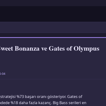
Sweet Bonanza ve Gates of Olympus
5-04
ratejisi %73 başarı oranı gösteriyor. Gates of
dede %18 daha fazla kazanç. Big Bass serileri en