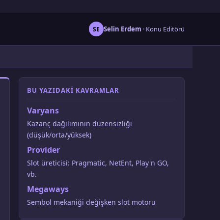
Selin Erdem
· Konu Editörü
SE
BU YAZIDAKI KAVRAMLAR
Varyans
Kazanç dağılımının düzensizliği
(düşük/orta/yüksek)
Provider
Slot üreticisi: Pragmatic, NetEnt, Play'n GO,
vb.
Megaways
Sembol mekaniği değişken slot motoru