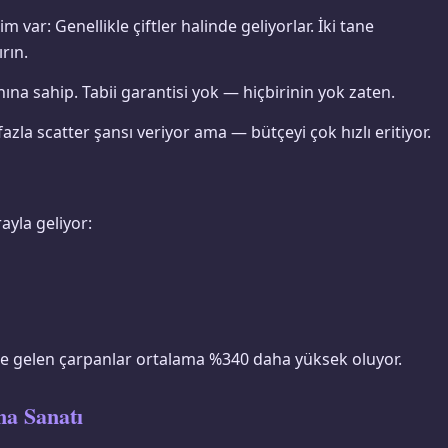
ar: Genellikle çiftler halinde geliyorlar. İki tane
rın.
nına sahip. Tabii garantisi yok — hiçbirinin yok zaten.
la scatter şansı veriyor ama — bütçeyi çok hızlı eritiyor.
ayla geliyor:
de gelen çarpanlar ortalama %340 daha yüksek oluyor.
ma Sanatı