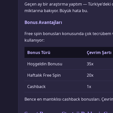
Geçen ay bir araştırma yaptım — Türkiye'deki
miktarına bakıyor. Büyük hata bu.
Bonus Avantajları
Free spin bonusları konusunda çok tecrübem var
kullanıyor:
Bonus Türü
Çevrim Şartı
Hoşgeldin Bonusu
35x
Haftalık Free Spin
20x
Cashback
1x
Bence en mantıklısı cashback bonusları. Çevri