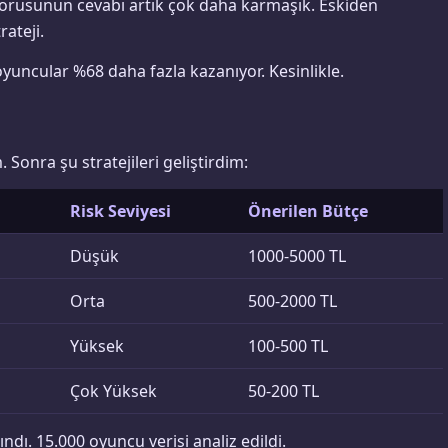
 sorusunun cevabı artık çok daha karmaşık. Eskiden
ateji.
oyuncular %68 daha fazla kazanıyor. Kesinlikle.
Sonra şu stratejileri geliştirdim:
Risk Seviyesi
Önerilen Bütçe
Düşük
1000-5000 TL
Orta
500-2000 TL
Yüksek
100-500 TL
Çok Yüksek
50-200 TL
ndı. 15.000 oyuncu verisi analiz edildi.