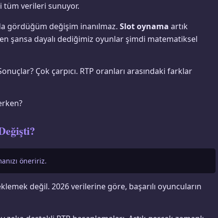
li tüm verileri sunuyor.
6'da gördüğüm değişim inanılmaz.
Slot oynama
artık
den şansa dayalı dediğimiz oyunlar şimdi matematiksel
Sonuçlar? Çok çarpıcı. RTP oranları arasındaki farklar
çerken?
Değişti?
nızı öneririz.
emek değil. 2026 verilerine göre, başarılı oyuncuların