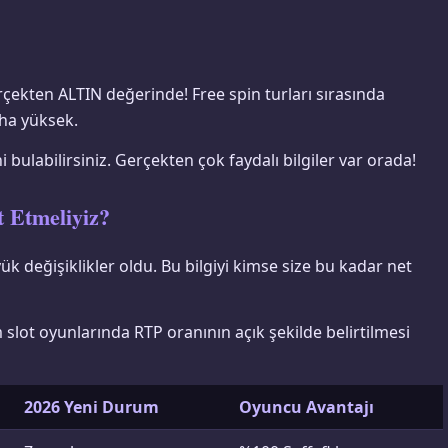
rçekten ALTIN değerinde! Free spin turları sırasında
ha yüksek.
i bulabilirsiniz. Gerçekten çok faydalı bilgiler var orada!
t Etmeliyiz?
 değişiklikler oldu. Bu bilgiyi kimse size bu kadar net
slot oyunlarında RTP oranının açık şekilde belirtilmesi
2026 Yeni Durum
Oyuncu Avantajı