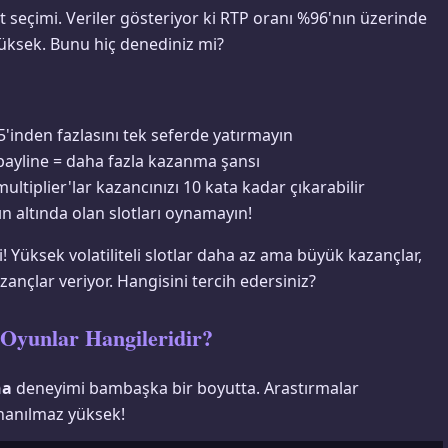
seçimi. Veriler gösteriyor ki RTP oranı %96'nın üzerinde
üksek. Bunu hiç denediniz mi?
5'inden fazlasını tek seferde yatırmayın
payline = daha fazla kazanma şansı
multiplier'lar kazancınızı 10 kata kadar çıkarabilir
n altında olan slotları oynamayın!
! Yüksek volatiliteli slotlar daha az ama büyük kazançlar,
zançlar veriyor. Hangisini tercih edersiniz?
 Oyunlar Hangileridir?
na
deneyimi bambaşka bir boyutta. Arastırmalar
 inanılmaz yüksek!