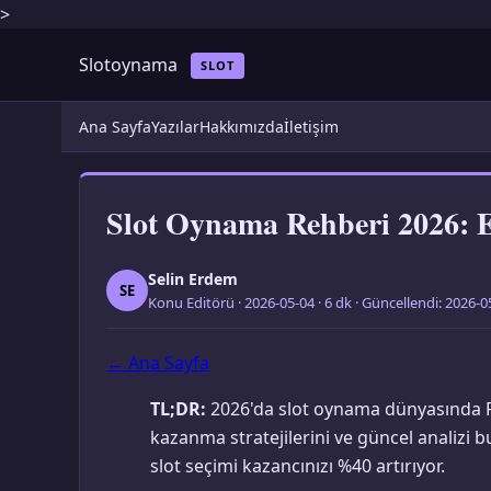
>
Slotoynama
SLOT
Ana Sayfa
Yazılar
Hakkımızda
İletişim
Slot Oynama Rehberi 2026: E
Selin Erdem
SE
Konu Editörü · 2026-05-04 · 6 dk · Güncellendi: 2026-0
← Ana Sayfa
TL;DR:
2026'da slot oynama dünyasında RTP
kazanma stratejilerini ve güncel analizi 
slot seçimi kazancınızı %40 artırıyor.