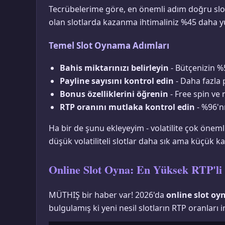
Tecrübelerime göre, en önemli adım doğru slot 
olan slotlarda kazanma ihtimaliniz %45 daha y
Temel Slot Oynama Adımları
Bahis miktarınızı belirleyin
- Bütçenizin %
Payline sayısını kontrol edin
- Daha fazla 
Bonus özelliklerini öğrenin
- Free spin ve 
RTP oranını mutlaka kontrol edin
- %96'nı
Ha bir de şunu ekleyeyim - volatilite çok önemli
düşük volatiliteli slotlar daha sık ama küçük ka
Online Slot Oyna: En Yüksek RTP'li
MÜTHIŞ bir haber var! 2026'da
online slot oy
bulgulamış ki yeni nesil slotların RTP oranları