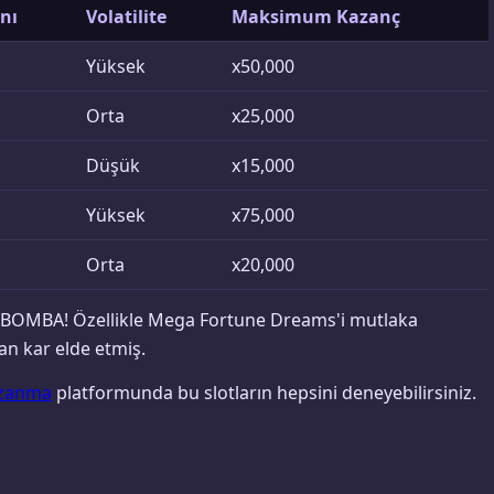
nı
Volatilite
Maksimum Kazanç
Yüksek
x50,000
Orta
x25,000
Düşük
x15,000
Yüksek
x75,000
Orta
x20,000
en BOMBA! Özellikle Mega Fortune Dreams'i mutlaka
an kar elde etmiş.
azanma
platformunda bu slotların hepsini deneyebilirsiniz.