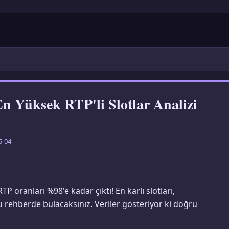
n Yüksek RTP'li Slotlar Analizi
5-04
 oranları %98'e kadar çıktı! En karlı slotları,
bu rehberde bulacaksınız. Veriler gösteriyor ki doğru