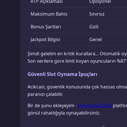
RTP Açıklaması
Opsiyonel
Maksimum Bahis
Sınırsız
Bonus Şartları
Gizli
Jackpot Bilgisi
Genel
Şimdi gelelim en kritik kurallara... Otomatik oy
Son verilere göre limit koyan oyuncuların %87'si
Güvenli Slot Oynama İpuçları
Acikcasi, güvenlik konusunda çok hassas olmak 
paranızı çalabilir.
Bir de şunu ekleyeyim -
Eniyislotlar2026
platfor
gönül rahatlığıyla oynayabilirsiniz.