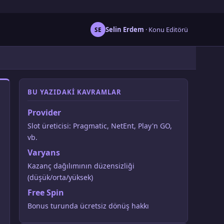
Selin Erdem
· Konu Editörü
SE
BU YAZIDAKI KAVRAMLAR
Provider
Slot üreticisi: Pragmatic, NetEnt, Play'n GO,
vb.
Varyans
Kazanç dağılımının düzensizliği
(düşük/orta/yüksek)
Free Spin
Bonus turunda ücretsiz dönüş hakkı