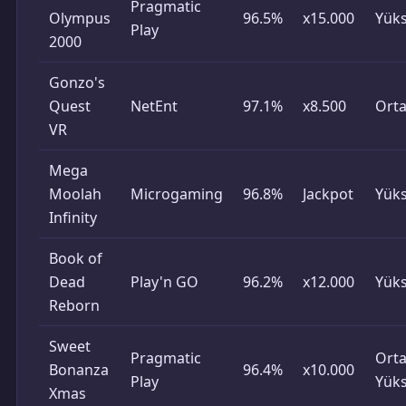
Pragmatic
Olympus
96.5%
x15.000
Yük
Play
2000
Gonzo's
Quest
NetEnt
97.1%
x8.500
Ort
VR
Mega
Moolah
Microgaming
96.8%
Jackpot
Yük
Infinity
Book of
Dead
Play'n GO
96.2%
x12.000
Yük
Reborn
Sweet
Pragmatic
Orta
Bonanza
96.4%
x10.000
Play
Yük
Xmas