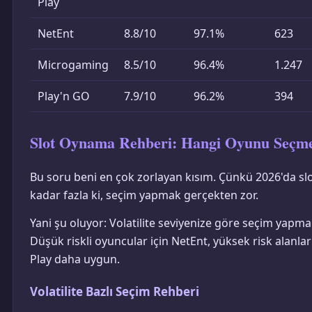
Play
NetEnt
8.8/10
97.1%
623
Microgaming
8.5/10
96.4%
1.247
Play'n GO
7.9/10
96.2%
394
Slot Oynama Rehberi: Hangi Oyunu Seçme
Bu soru beni en çok zorlayan kısım. Çünkü 2026'da slot 
kadar fazla ki, seçim yapmak gerçekten zor.
Yani şu oluyor: Volatilite seviyenize göre seçim yapma
Düşük riskli oyuncular için NetEnt, yüksek risk alanla
Play daha uygun.
Volatilite Bazlı Seçim Rehberi