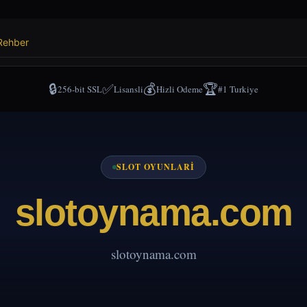
Rehber
🔒
✅
💰
🏆
256-bit SSL
Lisansli
Hizli Odeme
#1 Turkiye
SLOT OYUNLARI
slotoynama.com
slotoynama.com